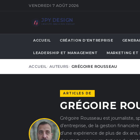
VENDREDI 7 AOÛT 2026
JPY DESIGN
CRÉATIVITÉ • INNOVATION • EXCELLENCE
ACCUEIL
CRÉATION D’ENTREPRISE
GENERA
LEADERSHIP ET MANAGEMENT
MARKETING ET
ACCUEIL
AUTEURS
GRÉGOIRE ROUSSEAU
ARTICLES DE
GRÉGOIRE RO
Grégoire Rousseau est journaliste, sp
d’entreprise, de la gestion financièr
d’une expérience de plus de dix ans, 