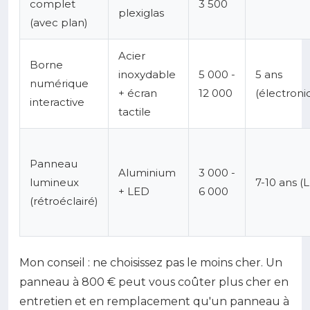
complet
3 500
plexiglas
(avec plan)
Acier
Borne
inoxydable
5 000 -
5 ans
numérique
+ écran
12 000
(électroni
interactive
tactile
Panneau
Aluminium
3 000 -
lumineux
7-10 ans (
+ LED
6 000
(rétroéclairé)
Mon conseil : ne choisissez pas le moins cher. Un
panneau à 800 € peut vous coûter plus cher en
entretien et en remplacement qu'un panneau à