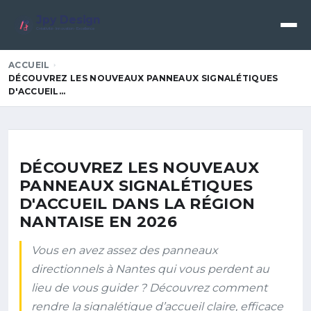
Jpy Design
Créativité • Innovation • Excellence
ACCUEIL
DÉCOUVREZ LES NOUVEAUX PANNEAUX SIGNALÉTIQUES
D'ACCUEIL…
DÉCOUVREZ LES NOUVEAUX
PANNEAUX SIGNALÉTIQUES
D'ACCUEIL DANS LA RÉGION
NANTAISE EN 2026
Vous en avez assez des panneaux
directionnels à Nantes qui vous perdent au
lieu de vous guider ? Découvrez comment
rendre la signalétique d’accueil claire, efficace