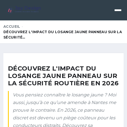
Jpy Design
Créativité • Innovation • Excellence
ACCUEIL
DÉCOUVREZ L'IMPACT DU LOSANGE JAUNE PANNEAU SUR LA
SÉCURITÉ…
DÉCOUVREZ L'IMPACT DU
LOSANGE JAUNE PANNEAU SUR
LA SÉCURITÉ ROUTIÈRE EN 2026
Vous pensiez connaître le losange jaune ? Moi
aussi, jusqu’à ce qu’une amende à Nantes me
prouve le contraire. En 2026, ce panneau
discret est devenu un piège coûteux pour les
conducteurs distraits. Découvrez sa