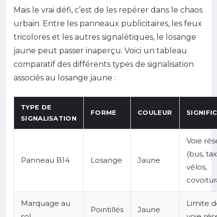
Mais le vrai défi, c’est de les repérer dans le chaos
urbain. Entre les panneaux publicitaires, les feux
tricolores et les autres signalétiques, le losange
jaune peut passer inaperçu. Voici un tableau
comparatif des différents types de signalisation
associés au losange jaune :
TYPE DE
FORME
COULEUR
SIGNIFI
SIGNALISATION
Voie ré
(bus, tax
Panneau B14
Losange
Jaune
vélos,
covoitu
Marquage au
Limite d
Pointillés
Jaune
sol
voie rés