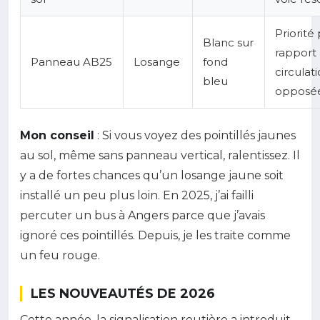
Priorité
Blanc sur
rapport 
Panneau AB25
Losange
fond
circulat
bleu
opposé
Mon conseil
: Si vous voyez des pointillés jaunes
au sol, même sans panneau vertical, ralentissez. Il
y a de fortes chances qu’un losange jaune soit
installé un peu plus loin. En 2025, j’ai failli
percuter un bus à Angers parce que j’avais
ignoré ces pointillés. Depuis, je les traite comme
un feu rouge.
LES NOUVEAUTÉS DE 2026
Cette année, la signalisation routière a introduit