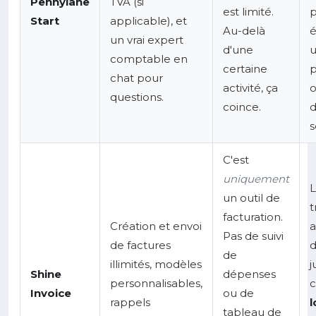
Pennylane
TVA (si
est limité.
p
Start
applicable), et
Au-delà
é
un vrai expert
d'une
u
comptable en
certaine
p
chat pour
activité, ça
o
questions.
coince.
d
s
C'est
uniquement
L
un outil de
t
facturation.
Création et envoi
a
Pas de suivi
de factures
d
de
illimités, modèles
j
Shine
dépenses
personnalisables,
c
Invoice
ou de
rappels
l
tableau de