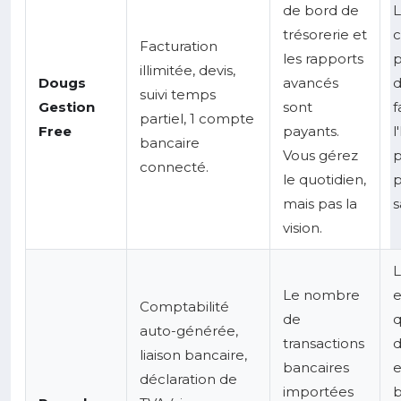
de bord de
L
trésorerie et
c
Facturation
les rapports
p
illimitée, devis,
Dougs
avancés
d
suivi temps
Gestion
sont
f
partiel, 1 compte
Free
payants.
l
bancaire
Vous gérez
p
connecté.
le quotidien,
p
mais pas la
s
vision.
L
Le nombre
e
Comptabilité
de
q
auto-générée,
transactions
d
liaison bancaire,
bancaires
e
déclaration de
importées
b