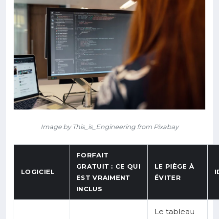
Image by This_is_Engineering from Pixabay
FORFAIT
GRATUIT : CE QUI
LE PIÈGE À
LOGICIEL
I
EST VRAIMENT
ÉVITER
INCLUS
Le tableau