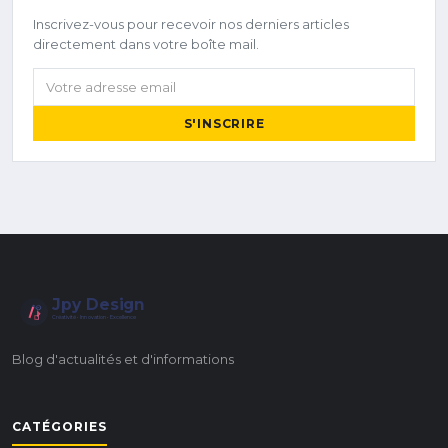
Inscrivez-vous pour recevoir nos derniers articles
directement dans votre boîte mail.
Votre adresse email
S'INSCRIRE
Jpy Design
Créativité • Innovation • Excellence
Blog d'actualités et d'informations
CATÉGORIES