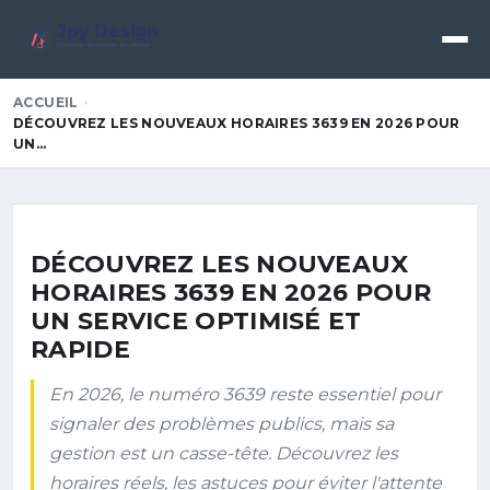
Jpy Design
Créativité • Innovation • Excellence
ACCUEIL
DÉCOUVREZ LES NOUVEAUX HORAIRES 3639 EN 2026 POUR
UN…
DÉCOUVREZ LES NOUVEAUX
HORAIRES 3639 EN 2026 POUR
UN SERVICE OPTIMISÉ ET
RAPIDE
En 2026, le numéro 3639 reste essentiel pour
signaler des problèmes publics, mais sa
gestion est un casse-tête. Découvrez les
horaires réels, les astuces pour éviter l'attente